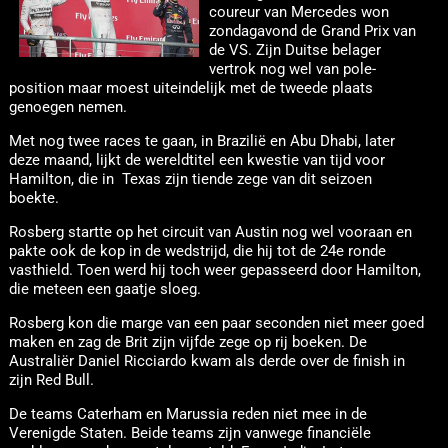
coureur van Mercedes won
zondagavond de Grand Prix van
de VS. Zijn Duitse belager
vertrok nog wel van pole-
position maar moest uiteindelijk met de tweede plaats
genoegen nemen.
Met nog twee races te gaan, in Brazilië en Abu Dhabi, later
deze maand, lijkt de wereldtitel een kwestie van tijd voor
Hamilton, die in Texas zijn tiende zege van dit seizoen
boekte.
Rosberg startte op het circuit van Austin nog wel vooraan en
pakte ook de kop in de wedstrijd, die hij tot de 24e ronde
vasthield. Toen werd hij toch weer gepasseerd door Hamilton,
die meteen een gaatje sloeg.
Rosberg kon die marge van een paar seconden niet meer goed
maken en zag de Brit zijn vijfde zege op rij boeken. De
Australiër Daniel Ricciardo kwam als derde over de finish in
zijn Red Bull.
De teams Caterham en Marussia reden niet mee in de
Verenigde Staten. Beide teams zijn vanwege financiële