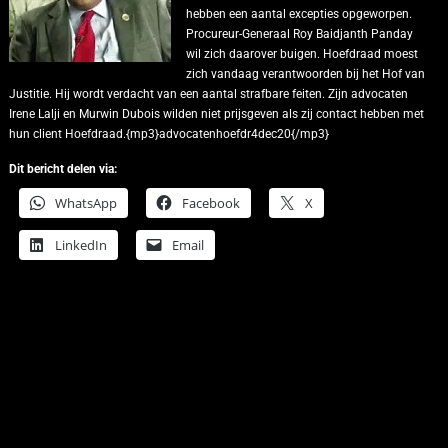
hebben een aantal excepties opgeworpen.
Procureur-Generaal Roy Baidjanth Panday
wil zich daarover buigen.
Hoefdraad moest
zich vandaag verantwoorden bij het Hof van
Justitie. Hij wordt verdacht van een aantal strafbare feiten.
Zijn advocaten
Irene Lalji en Murwin Dubois wilden niet prijsgeven als zij contact hebben met
hun client Hoefdraad.{mp3}advocatenhoefdr4dec20{/mp3}
Dit bericht delen via:
WhatsApp
Facebook
X
LinkedIn
Email