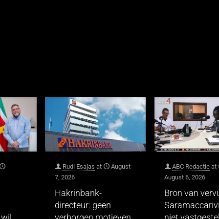
Rudi Esajas
at
August
ABC Redactie
at
7, 2026
August 6, 2026
Hakrinbank-
Bron van vervu
directeur: geen
Saramaccarivi
wil
verborgen motieven
niet vastgeste