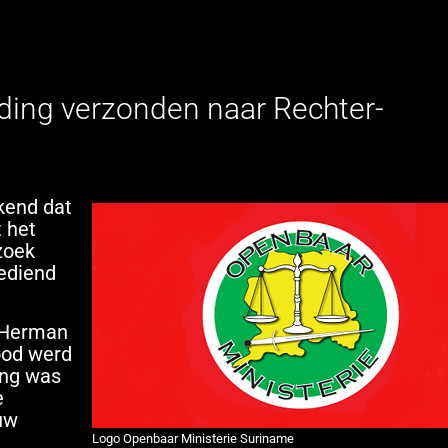
ding verzonden naar Rechter-
kend dat
 het
zoek
ediend
r Herman
ood werd
ing was
e
uw
Logo Openbaar Ministerie Suriname