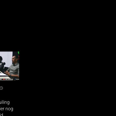
iling
er nog
ld,