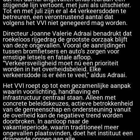
stijgende lijn vertoont, met juni als uitschieter.
Tot en met juli zijn er al 44 verkeersdoden te
betreuren, een verontrustend aantal dat
volgens het VVI niet genegeerd mag worden.
Directeur Joanne Valerie Adraai benadrukt dat
roekeloos rijgedrag de grootste oorzaak blijft
van deze ongevallen. Vooral de aanrijdingen
tussen bromfietsers en auto’s zorgen voor
ernstige letsels en fatale afloop.
“Verkeersveiligheid moet nú een prioriteit
worden in het overheidsbeleid. Elke
verkeersdode is er één te veel,” aldus Adraai.
Het VVI roept op tot een gezamenlijke aanpak
waarin voorlichting, handhaving en
infrastructuur centraal staan. Alleen met
concrete beleidskeuzes, actieve betrokkenheid
van de gemeenschap en ondersteuning vanuit
de overheid kan de negatieve trend worden
doorbroken. In aanloop naar de
vakantieperiode, waarin traditioneel meer
ongevallen plaatsvinden, doet het instituut een
dringende oproep aan alle