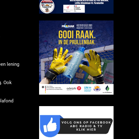
a
een lening
g. Ook
plafond