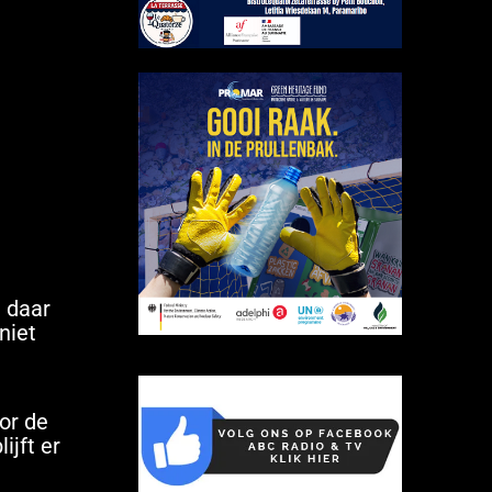
n daar
niet
or de
ijft er