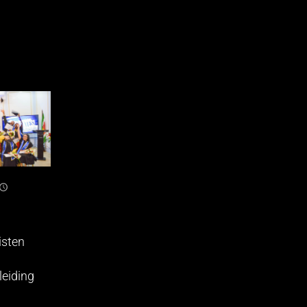
isten
eiding