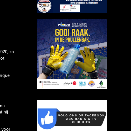
2020, zo
tot
rique
den
t hij
j voor