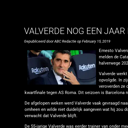
VALVERDE NOG EEN JAAR 
Gepubliceerd door ABC Redactie op February 15, 2019
Ernesto Valverd
melden de Cata
halverwege 202
Valverde werkt 
opvolgde. In z
veroverden ze 
kwartfinale tegen AS Roma. Dit seizoen is Barcelona no
De afgelopen weken werd Valverde vaak gevraagd naar z
omheen en wilde niet duidelijk aangeven wat hij zou d
verwacht dat Valverde blijft.
De 55-jarige Valverde was eerder trainer van onder meer