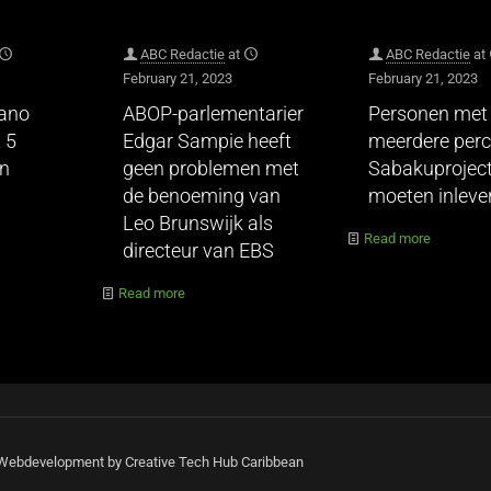
ABC Redactie
at
ABC Redactie
at
February 21, 2023
February 21, 2023
hano
ABOP-parlementarier
Personen met
 5
Edgar Sampie heeft
meerdere perc
en
geen problemen met
Sabakuprojec
de benoeming van
moeten inleve
Leo Brunswijk als
Read more
directeur van EBS
Read more
| Webdevelopment by Creative Tech Hub Caribbean