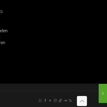
elen
t
ren