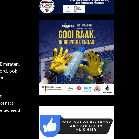
Emiraten.
wordt ook
en
t
fgestapt
el gecreeerd