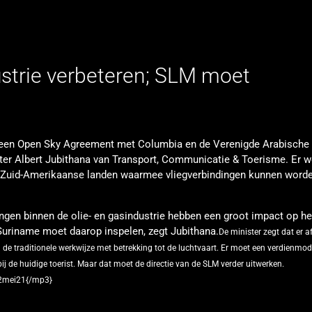
ustrie verbeteren; SLM moet
 een Open Sky Agreement met Columbia en de Verenigde Arabische 
ster Albert Jubithana van Transport, Communicatie & Toerisme. Er 
 Zuid-Amerikaanse landen waarmee vliegverbindingen kunnen word
ngen binnen de olie- en gasindustrie hebben een groot impact op he
 Suriname moet daarop inspelen, zegt Jubithana.
De minister zegt dat er a
de traditionele werkwijze met betrekking tot de luchtvaart. Er moet een verdienmod
ij de huidige toerist. Maar dat moet de directie van de SLM verder uitwerken.
2mei21{/mp3}