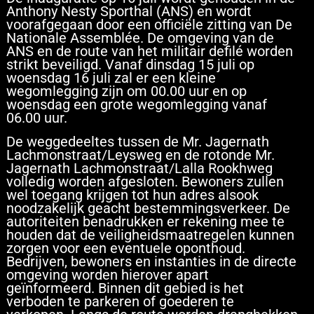
Anthony Nesty Sporthal (ANS) en wordt
voorafgegaan door een officiële zitting van De
Nationale Assemblée. De omgeving van de
ANS en de route van het militair defilé worden
strikt beveiligd. Vanaf dinsdag 15 juli op
woensdag 16 juli zal er een kleine
wegomlegging zijn om 00.00 uur en op
woensdag een grote wegomlegging vanaf
06.00 uur.
De weggedeeltes tussen de Mr. Jagernath
Lachmonstraat/Leysweg en de rotonde Mr.
Jagernath Lachmonstraat/Lalla Rookhweg
volledig worden afgesloten. Bewoners zullen
wel toegang krijgen tot hun adres alsook
noodzakelijk geacht bestemmingsverkeer. De
autoriteiten benadrukken er rekening mee te
houden dat de veiligheidsmaatregelen kunnen
zorgen voor een eventuele oponthoud.
Bedrijven, bewoners en instanties in de directe
omgeving worden hierover apart
geïnformeerd. Binnen dit gebied is het
verboden te parkeren of goederen te