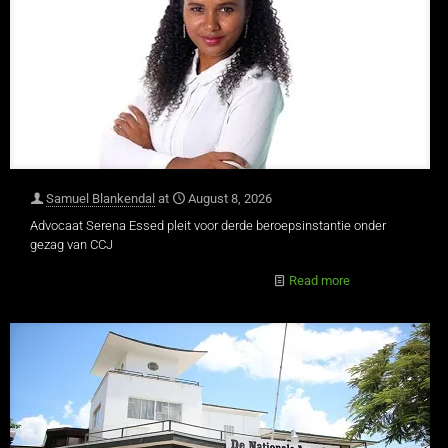
Samuel Blankendal
at
August 8, 2026
Advocaat Serena Essed pleit voor derde beroepsinstantie onder
gezag van CCJ
Read more