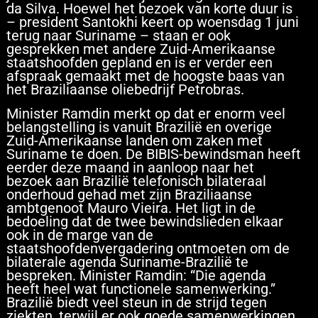
da Silva. Hoewel het bezoek van korte duur is
– president Santokhi keert op woensdag 1 juni
terug naar Suriname – staan er ook
gesprekken met andere Zuid-Amerikaanse
staatshoofden gepland en is er verder een
afspraak gemaakt met de hoogste baas van
het Braziliaanse oliebedrijf Petrobras.
Minister Ramdin merkt op dat er enorm veel
belangstelling is vanuit Brazilië en overige
Zuid-Amerikaanse landen om zaken met
Suriname te doen. De BIBIS-bewindsman heeft
eerder deze maand in aanloop naar het
bezoek aan Brazilië telefonisch bilateraal
onderhoud gehad met zijn Braziliaanse
ambtgenoot Mauro Vieira. Het ligt in de
bedoeling dat de twee bewindslieden elkaar
ook in de marge van de
staatshoofdenvergadering ontmoeten om de
bilaterale agenda Suriname-Brazilië te
bespreken. Minister Ramdin: “Die agenda
heeft heel wat functionele samenwerking.”
Brazilië biedt veel steun in de strijd tegen
ziekten, terwijl er ook goede samenwerkingen