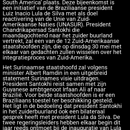
South America’ plaats. Deze bijeenkomst is
een initiatief van de Braziliaanse president
Luiz Inacio Lula de Silva met als doel
reactivering van de Unie van Zuid-
Amerikaanse Naties (UNASUR). President
Chandrikapersad Santokhi die
maandagochtend naar het zuider buurland
vertrekt, zal een van de 12 Zuid-Amerikaanse
staatshoofden zijn, die op dinsdag 30 mei met
elkaar van gedachten zullen wisselen over het
integratieproces van Zuid-Amerika.
Het Surinaamse staatshoofd zal volgens
minister Albert Ramdin in een uitgebreid
statement Surinames visie uitdragen.
President Santokhi reist samen met zijn
Guyanese ambtgenoot Irfaan Ali af naar
Brazilië. Voor beide staatshoofden is er een
Braziliaans toestel ter beschikking gesteld.
Het ligt in de bedoeling dat president Santokhi
in het zuiderbuurland ook een bilateraal
gesprek heeft met president Lula da Silva. De
twee regeringsleiders hebben elkaar begin dit
jaar reeds ontmoet bij de inauguratie van Lula