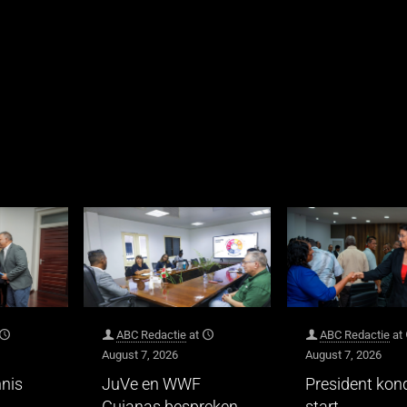
ABC Redactie
at
ABC Redactie
at
August 7, 2026
August 7, 2026
nis
JuVe en WWF
President kon
Guianas bespreken
start