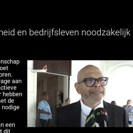
id en bedrijfsleven noodzakelijk
tenschap
moet
oren.
drage aan
actieve
Er hebben
et de
e nodige
an een
 dit