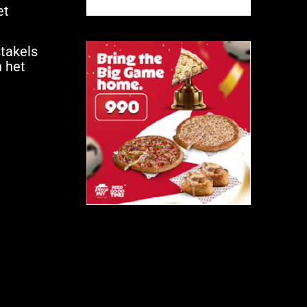
et
stakels
n het