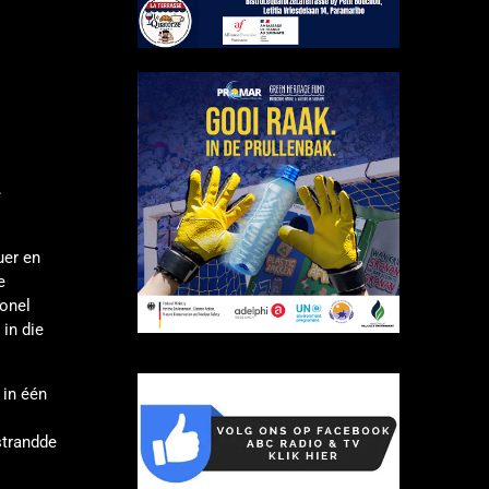
e
uer en
e
ionel
in die
 in één
strandde