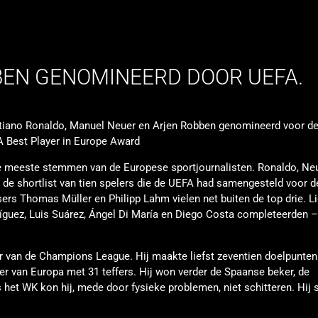
BEN GENOMINEERD DOOR UEFA.
tiano Ronaldo, Manuel Neuer en Arjen Robben genomineerd voor d
A Best Player in Europe Award
de meeste stemmen van de Europese sportjournalisten. Ronaldo, Ne
de shortlist van tien spelers die de UEFA had samengesteld voor d
sers Thomas Müller en Philipp Lahm vielen net buiten de top drie. L
guez, Luis Suárez, Ángel Di María en Diego Costa completeerden – 
r van de Champions League. Hij maakte liefst zeventien doelpunten
r van Europa met 31 teffers. Hij won verder de Spaanse beker, de
et WK kon hij, mede door fysieke problemen, niet schitteren. Hij 