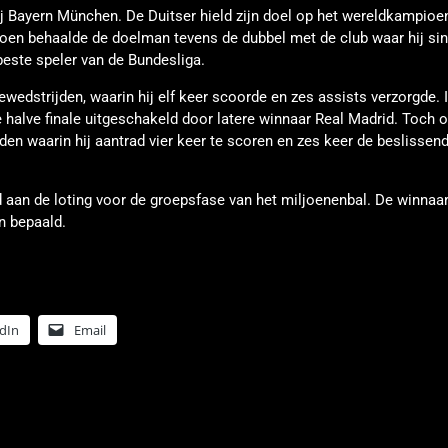
 Bayern München. De Duitser hield zijn doel op het wereldkampioe
izoen behaalde de doelman tevens de dubbel met de club waar hij si
beste speler van de Bundesliga.
edstrijden, waarin hij elf keer scoorde en zes assists verzorgde. 
alve finale uitgeschakeld door latere winnaar Real Madrid. Toch 
en waarin hij aantrad vier keer te scoren en zes keer de beslissen
nd aan de loting voor de groepsfase van het miljoenenbal. De winnaa
n bepaald.
dIn
Email