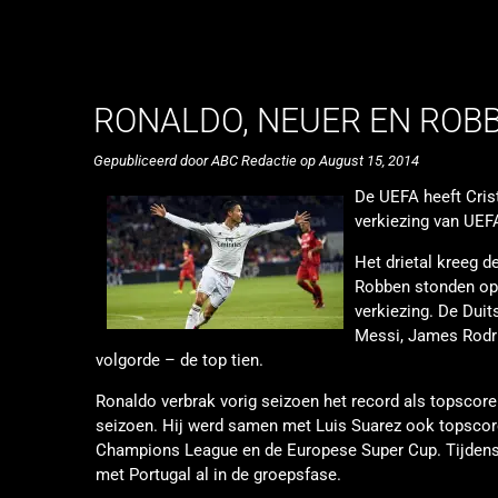
RONALDO, NEUER EN ROB
Gepubliceerd door ABC Redactie op August 15, 2014
De UEFA heeft Cris
verkiezing van UEF
Het drietal kreeg 
Robben stonden op 
verkiezing. De Duit
Messi, James Rodrí
volgorde – de top tien.
Ronaldo verbrak vorig seizoen het record als topscore
seizoen. Hij werd samen met Luis Suarez ook topscore
Champions League en de Europese Super Cup. Tijdens h
met Portugal al in de groepsfase.