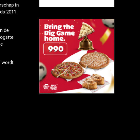
nschap in
nds 2011
In de
oogstte
de
r wordt