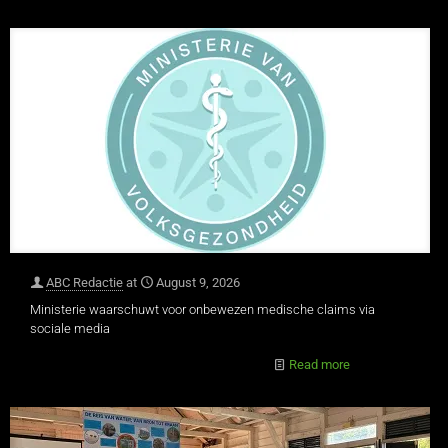
ABC Redactie
at
August 9, 2026
Ministerie waarschuwt voor onbewezen medische claims via
sociale media
Read more