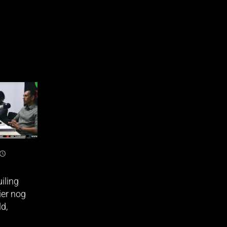
iling
er nog
ld,