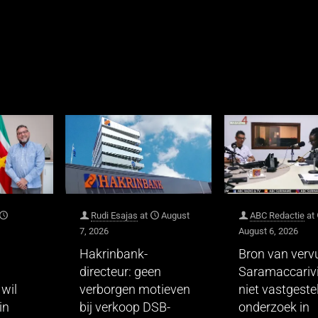
Rudi Esajas
at
August
ABC Redactie
at
7, 2026
August 6, 2026
Hakrinbank-
Bron van vervu
directeur: geen
Saramaccarivi
wil
verborgen motieven
niet vastgeste
in
bij verkoop DSB-
onderzoek in