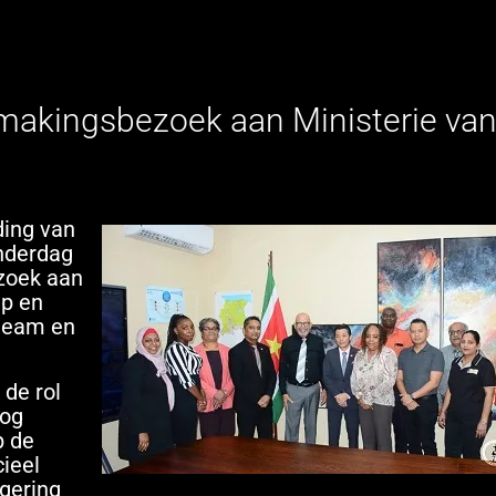
akingsbezoek aan Ministerie va
ding van
onderdag
zoek aan
ap en
eteam en
 de rol
oog
p de
ieel
gering