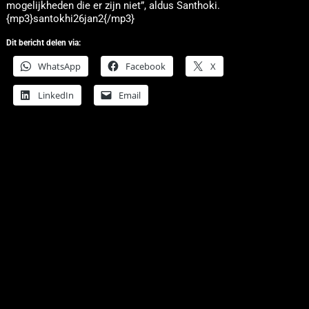
mogelijkheden die er zijn niet”, aldus Santhoki.
{mp3}santokhi26jan2{/mp3}
Dit bericht delen via:
WhatsApp
Facebook
X
LinkedIn
Email