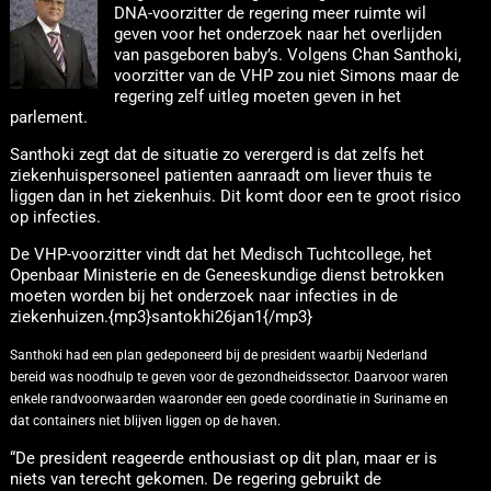
DNA-voorzitter de regering meer ruimte wil
geven voor het onderzoek naar het overlijden
van pasgeboren baby’s. Volgens Chan Santhoki,
voorzitter van de VHP zou niet Simons maar de
regering zelf uitleg moeten geven in het
parlement.
Santhoki zegt dat de situatie zo verergerd is dat zelfs het
ziekenhuispersoneel patienten aanraadt om liever thuis te
liggen dan in het ziekenhuis. Dit komt door een te groot risico
op infecties.
De VHP-voorzitter vindt dat het Medisch Tuchtcollege, het
Openbaar Ministerie en de Geneeskundige dienst betrokken
moeten worden bij het onderzoek naar infecties in de
ziekenhuizen.{mp3}santokhi26jan1{/mp3}
Santhoki had een plan gedeponeerd bij de president waarbij Nederland
bereid was noodhulp te geven voor de gezondheidssector. Daarvoor waren
enkele randvoorwaarden waaronder een goede coordinatie in Suriname en
dat containers niet blijven liggen op de haven.
“De president reageerde enthousiast op dit plan, maar er is
niets van terecht gekomen. De regering gebruikt de