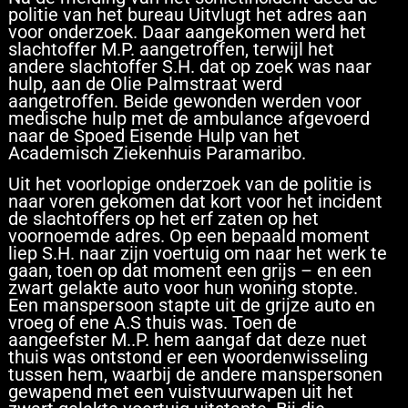
politie van het bureau Uitvlugt het adres aan
voor onderzoek. Daar aangekomen werd het
slachtoffer M.P. aangetroffen, terwijl het
andere slachtoffer S.H. dat op zoek was naar
hulp, aan de Olie Palmstraat werd
aangetroffen. Beide gewonden werden voor
medische hulp met de ambulance afgevoerd
naar de Spoed Eisende Hulp van het
Academisch Ziekenhuis Paramaribo.
Uit het voorlopige onderzoek van de politie is
naar voren gekomen dat kort voor het incident
de slachtoffers op het erf zaten op het
voornoemde adres. Op een bepaald moment
liep S.H. naar zijn voertuig om naar het werk te
gaan, toen op dat moment een grijs – en een
zwart gelakte auto voor hun woning stopte.
Een manspersoon stapte uit de grijze auto en
vroeg of ene A.S thuis was. Toen de
aangeefster M..P. hem aangaf dat deze nuet
thuis was ontstond er een woordenwisseling
tussen hem, waarbij de andere manspersonen
gewapend met een vuistvuurwapen uit het