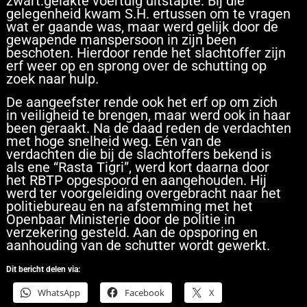
zwart.gelakte voertuig uitstapte. Bij die
gelegenheid kwam S.H. ertussen om te vragen
wat er gaande was, maar werd gelijk door de
gewapende manspersoon in zijn been
beschoten. Hierdoor rende het slachtoffer zijn
erf weer op en sprong over de schutting op
zoek naar hulp.
De aangeefster rende ook het erf op om zich
in veiligheid te brengen, maar werd ook in haar
been geraakt. Na de daad reden de verdachten
met hoge snelheid weg. Eén van de
verdachten die bij de slachtoffers bekend is
als ene “Rasta Tigri”, werd kort daarna door
het RBTP opgespoord en aangehouden. Hij
werd ter voorgeleiding overgebracht naar het
politiebureau en na afstemming met het
Openbaar Ministerie door de politie in
verzekering gesteld. Aan de opsporing en
aanhouding van de schutter wordt gewerkt.
Dit bericht delen via:
WhatsApp
Facebook
X