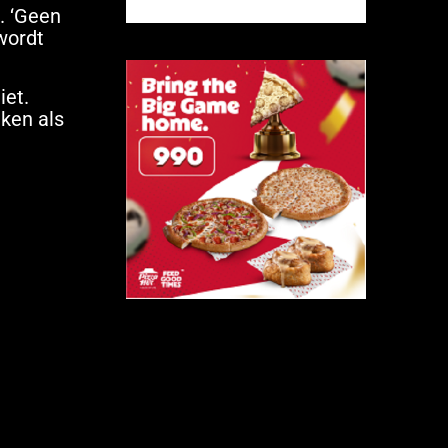
. ‘Geen
wordt
iet.
nken als