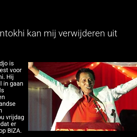
ntokhi kan mij verwijderen uit
jo is
est voor
. Hij
l in gaan
ls
en
landse
n
u vrijdag
dat er
op BIZA.