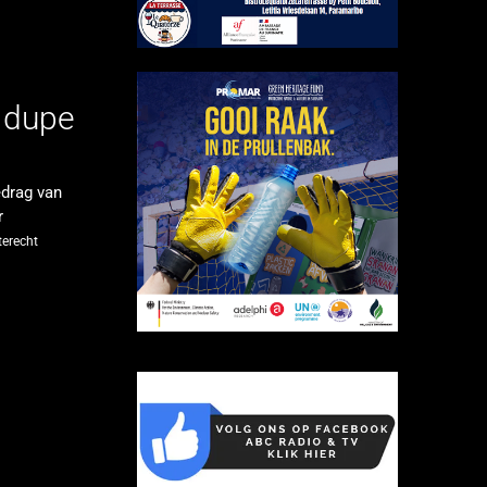
e dupe
edrag van
r
terecht