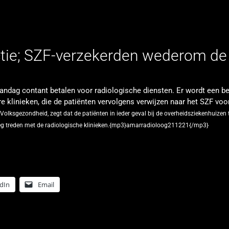
 actie; SZF-verzekerden wederom d
ndag contant betalen voor radiologische diensten. Er wordt een b
re klinieken, die de patiënten vervolgens verwijzen naar het SZF voo
lksgezondheid, zegt dat de patiënten in ieder geval bij de overheidsziekenhuizen 
rleg treden met de radiologische klinieken.{mp3}amarradioloog211221{/mp3}
dIn
Email