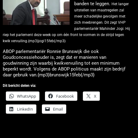
banden te leggen.
Het langer
uitstellen van maatregelen zal
meer schadelijke gevolgen met
zich meebrengen.
Dit zegt VHP
parlementariër Mahinder Jogi. Hij
riep het parlement deze week op om één front te vormen in de strijd tegen
kwik vervuiling.{mp3}jogi15feb{/mp3}
ABOP parlementariër Ronnie Brunswijk die ook
Goudconcessiehouder is, zegt dat er manieren van
goudwinning zijn waarbij kwikvervuiling tot een minimum
beperkt wordt. Volgens de ABOP politicus maakt zijn bedrijf
daar gebruik van.{mp3}brunswijk15feb{/mp3}
Dit bericht delen via:
WhatsApp
Facebook
X
LinkedIn
Email