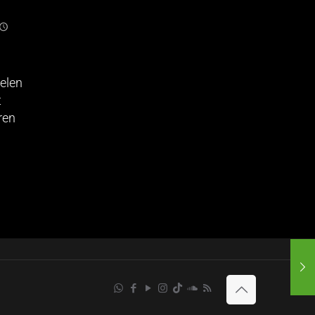
elen
t
ren