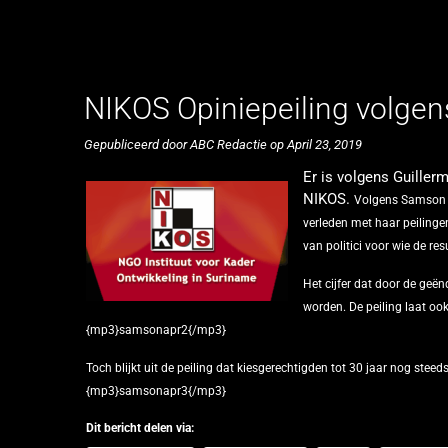
NIKOS Opiniepeiling volgen
Gepubliceerd door ABC Redactie op April 23, 2019
Er is volgens Guiller
NIKOS.
Volgens Samson i
verleden met haar peilingen
van politici voor wie de r
Het cijfer dat door de geë
worden. De peiling laat ook
{mp3}samsonapr2{/mp3}
Toch blijkt uit de peiling dat kiesgerechtigden tot 30 jaar nog st
{mp3}samsonapr3{/mp3}
Dit bericht delen via: