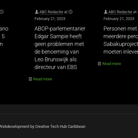
ABC Redactie
at
ABC Redactie
at
February 21, 2023
February 21, 2023
hano
ABOP-parlementarier
Personen met
 5
Edgar Sampie heeft
meerdere perc
en
geen problemen met
Sabakuprojec
de benoeming van
moeten inleve
Leo Brunswijk als
Read more
directeur van EBS
Read more
| Webdevelopment by Creative Tech Hub Caribbean