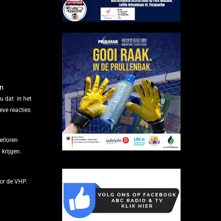
an
 dat in het
ieve reacties
erloren
 krijgen.
oor de VHP.