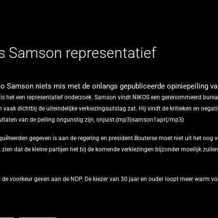
s Samson representatief
mo Samson niets mis met de onlangs gepubliceerde opiniepeiling v
s het een representatief onderzoek.
Samson vindt NIKOS een gerenommeerd bureau
 vaak dichtbij de uiteindelijke verkiezingsuitslag zat.
Hij vindt de kritieken en negat
esultaten van de peiling ongunstig zijn, onjuist.{mp3}samson1apr{/mp3}
nquêteerden gegeven is aan de regering en president Bouterse moet niet uit het oog v
 zien dat de kleine partijen het bij de komende verkiezingen bijzonder moeilijk zullen
eeds de voorkeur geven aan de NDP. De kiezer van 30 jaar en ouder loopt meer warm v