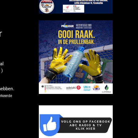
r
al
 )
hebben.
erkeerde