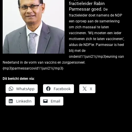
fractieleider Rabin
Parmessar goed.
De
fractieleider doet namens de NDP
een oproep aan de samenleving
om zich massaal te laten
vaccineren. ‘Wij moeten een ieder
motiveren zich te laten vaccineren’,
aldus de NDP’er.
Parmessar is heel
blij met de
onderst11juni21{/mp3}euning van
Nederland in de vorm van vaccins en zorgpersoneel.
{mp3}parmessarcovid11juni21{/mp3}
Dit bericht delen via:
WhatsApp
Facebook
X
LinkedIn
Email