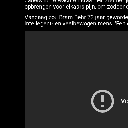
daders nu te wachten staat. Hij ziet het
opbrengen voor elkaars pijn, om zodoen
Vandaag zou Bram Behr 73 jaar geworden 
intellegent- en veelbewogen mens. ‘Een e