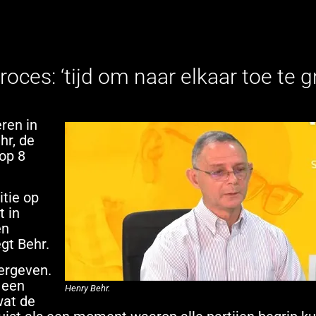
ces: ‘tijd om naar elkaar toe te g
ren in
hr, de
op 8
itie op
 in
en
gt Behr.
ergeven.
 een
Henry Behr.
wat de