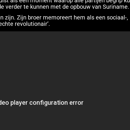
 juist als een moment waarop alle partijen begrip k
de verder te kunnen met de opbouw van Suriname.
zijn. Zijn broer memoreert hem als een sociaal-,
chte revolutionair’.