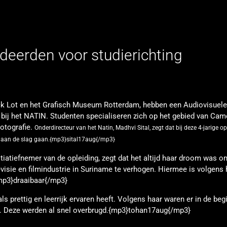
deerden voor studierichting
k Lot en het Grafisch Museum Rotterdam, hebben een Audiovisuele
 bij het NATIN. Studenten specialiseren zich op het gebied van Came
Fotografie.
Onderdirecteur van het Natin, Madhvi Sital, zegt dat bij deze 4-jarige op
h aan de slag gaan.{mp3}sital17aug{/mp3}
itiatiefnemer van de opleiding, zegt dat het altijd haar droom was o
evisie en filmindustrie in Suriname te verhogen. Hiermee is volgens 
{mp3}draaibaar{/mp3}
ls prettig en leerrijk ervaren heeft. Volgens haar waren er in de beg
s. Deze werden al snel overbrugd.{mp3}tohan17aug{/mp3}