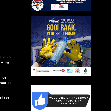
ra, Licht,
leiding,
m de
haar de
infase