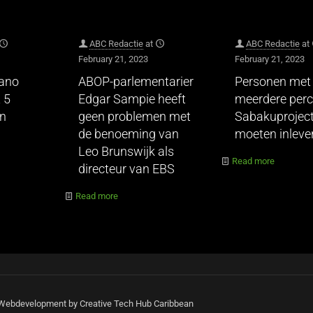
ABC Redactie
at
ABC Redactie
at
February 21, 2023
February 21, 2023
hano
ABOP-parlementarier
Personen met
 5
Edgar Sampie heeft
meerdere perc
en
geen problemen met
Sabakuprojec
de benoeming van
moeten inleve
Leo Brunswijk als
Read more
directeur van EBS
Read more
| Webdevelopment by Creative Tech Hub Caribbean