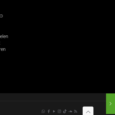
elen
t
ren