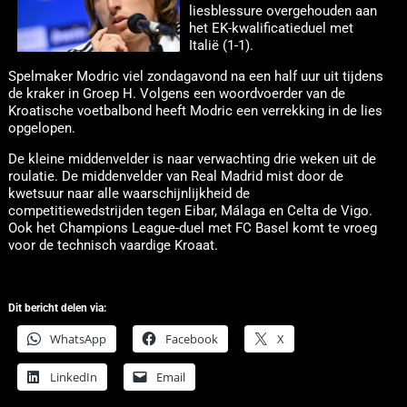
liesblessure overgehouden aan
het EK-kwalificatieduel met
Italië (1-1).
Spelmaker Modric viel zondagavond na een half uur uit tijdens
de kraker in Groep H. Volgens een woordvoerder van de
Kroatische voetbalbond heeft Modric een verrekking in de lies
opgelopen.
De kleine middenvelder is naar verwachting drie weken uit de
roulatie. De middenvelder van Real Madrid mist door de
kwetsuur naar alle waarschijnlijkheid de
competitiewedstrijden tegen Eibar, Málaga en Celta de Vigo.
Ook het Champions League-duel met FC Basel komt te vroeg
voor de technisch vaardige Kroaat.
Dit bericht delen via:
WhatsApp
Facebook
X
LinkedIn
Email