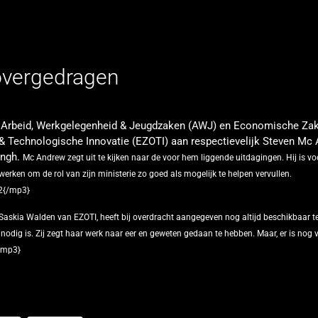
overgedragen
n Arbeid, Werkgelegenheid & Jeugdzaken (AWJ) en Economische Zak
 Technologische Innovatie (EZOTI) aan respectievelijk Steven Mc
ingh.
Mc Andrew zegt uit te kijken naar de voor hem liggende uitdagingen. Hij is 
erken om de rol van zijn ministerie zo goed als mogelijk te helpen vervullen.
2{/mp3}
Saskia Walden van EZOTI, heeft bij overdracht aangegeven nog altijd beschikbaar te
odig is. Zij zegt haar werk naar eer en geweten gedaan te hebben. Maar, er is nog v
/mp3}