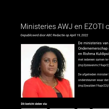
Ministeries AWJ en EZOTI 
Gepubliceerd door ABC Redactie op April 19, 2022
De ministeries va
Ondernemerschap &
en Rishma Kuldips
met iedereen samen te w
{mp3}stevenmc19apr2
De afgetreden minister 
ondersteunen waar dat n
{mp3}walden19apr22{
Dit bericht delen via: