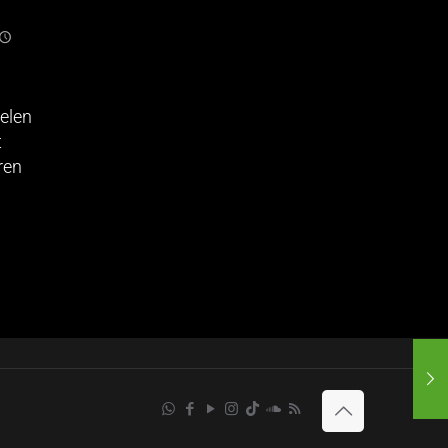
elen
t
ren