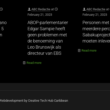
ABC Redactie
at
ABC Redactie
at
February 21, 2023
February 21, 2023
hano
ABOP-parlementarier
Personen met
 5
Edgar Sampie heeft
meerdere perc
en
geen problemen met
Sabakuprojec
de benoeming van
moeten inleve
Leo Brunswijk als
Read more
directeur van EBS
Read more
| Webdevelopment by Creative Tech Hub Caribbean