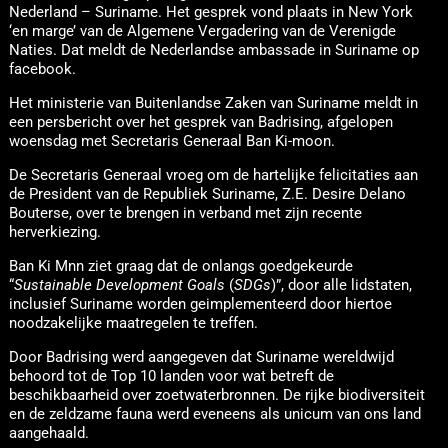
Nederland – Suriname. Het gesprek vond plaats in New York
‘en marge’ van de Algemene Vergadering van de Verenigde
Naties. Dat meldt de Nederlandse ambassade in Suriname op
facebook.
Het ministerie van Buitenlandse Zaken van Suriname meldt in
een persbericht over het gesprek van Badrising, afgelopen
woensdag met Secretaris Generaal Ban Ki-moon.
De Secretaris Generaal vroeg om de hartelijke felicitaties aan
de President van de Republiek Suriname, Z.E. Desire Delano
Bouterse, over te brengen in verband met zijn recente
herverkiezing.
Ban Ki Mnn ziet graag dat de onlangs goedgekeurde
“
Sustainable Development Goals
(
SDGs
)”, door alle lidstaten,
inclusief Suriname worden geimplementeerd door hiertoe
noodzakelijke maatregelen te treffen.
Door Badrising werd aangegeven dat Suriname wereldwijd
behoord tot de Top 10 landen voor wat betreft de
beschikbaarheid over zoetwaterbronnen. De rijke biodiversiteit
en de zeldzame fauna werd eveneens als unicum van ons land
aangehaald.