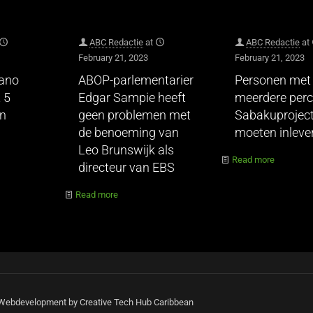
ABC Redactie
at
ABC Redactie
at
February 21, 2023
February 21, 2023
hano
ABOP-parlementarier
Personen met
 5
Edgar Sampie heeft
meerdere perc
en
geen problemen met
Sabakuprojec
de benoeming van
moeten inleve
Leo Brunswijk als
Read more
directeur van EBS
Read more
| Webdevelopment by Creative Tech Hub Caribbean