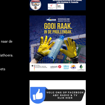
 naar de
Mathoera.
iets