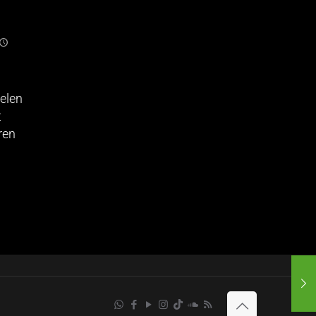
elen
t
ren