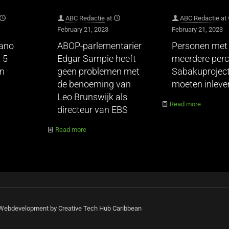
ABC Redactie
at
ABC Redactie
at
February 21, 2023
February 21, 2023
hano
ABOP-parlementarier
Personen met
 5
Edgar Sampie heeft
meerdere perc
en
geen problemen met
Sabakuprojec
de benoeming van
moeten inleve
Leo Brunswijk als
Read more
directeur van EBS
Read more
| Webdevelopment by Creative Tech Hub Caribbean