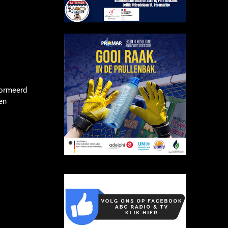
formeerd
en