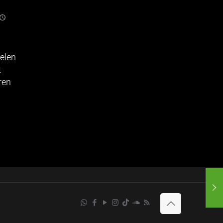
elen
t
ren