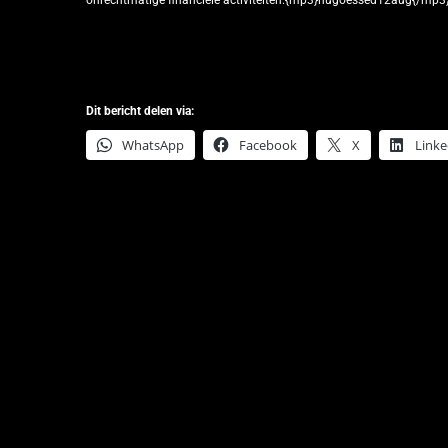
onrechtmatige financiële activiteiten.{mp3}hugoessed12aug{/mp3
Dit bericht delen via:
WhatsApp
Facebook
X
Linke