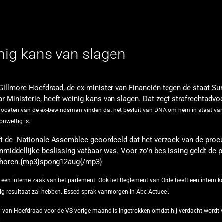
nig kans van slagen
Gillmore Hoefdraad, de ex-minister van Financiën tegen de staat Su
 Ministerie, heeft weinig kans van slagen. Dat zegt strafrechtadvo
ocaten van de ex-bewindsman vinden dat het besluit van DNA om hem in staat va
onwettig is.
t de Nationale Assemblee geoordeeld dat het verzoek van de procu
middellijke beslissing vatbaar was. Voor zo’n beslissing geldt de pl
 horen.{mp3}spong12aug{/mp3}
 een interne zaak van het parlement. Ook het Reglement van Orde heeft een intern ka
g resultaat zal hebben. Essed sprak vanmorgen in Abc Actueel.
m van Hoefdraad voor de VS vorige maand is ingetrokken omdat hij verdacht wordt 