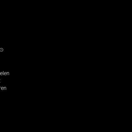
elen
t
ren