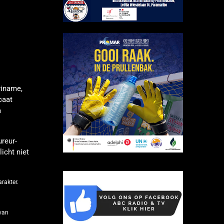
riname,
caat
n
reur-
icht niet
rakter.
van