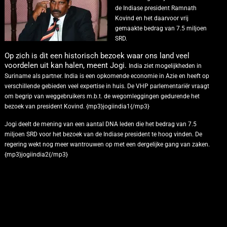
de Indiase president Ramnath
Kovind en het daarvoor vrij
gemaakte bedrag van 7.5 miljoen
SRD.
Op zich is dit een historisch bezoek waar ons land veel
voordelen uit kan halen, meent Jogi.
India ziet mogelijkheden in
Suriname als partner. India is een opkomende economie in Azie en heeft op
verschillende gebieden veel expertise in huis.
De VHP parlementariër vraagt
om begrip van weggebruikers m.b.t. de wegomleggingen gedurende het
bezoek van president Kovind. {mp3}jogiindia1{/mp3}
Jogi deelt de mening van een aantal DNA leden die het bedrag van 7.5
miljoen SRD voor het bezoek van de Indiase president te hoog vinden.
De
regering wekt nog meer wantrouwen op met een dergelijke gang van zaken.
{mp3}jogiindia2{/mp3}