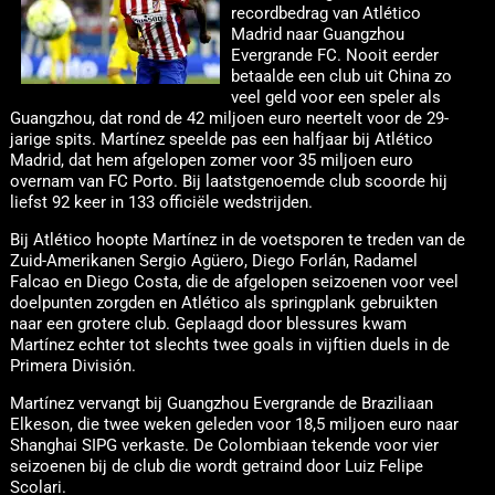
recordbedrag van Atlético
Madrid naar Guangzhou
Evergrande FC. Nooit eerder
betaalde een club uit China zo
veel geld voor een speler als
Guangzhou, dat rond de 42 miljoen euro neertelt voor de 29-
jarige spits. Martínez speelde pas een halfjaar bij Atlético
Madrid, dat hem afgelopen zomer voor 35 miljoen euro
overnam van FC Porto. Bij laatstgenoemde club scoorde hij
liefst 92 keer in 133 officiële wedstrijden.
Bij Atlético hoopte Martínez in de voetsporen te treden van de
Zuid-Amerikanen Sergio Agüero, Diego Forlán, Radamel
Falcao en Diego Costa, die de afgelopen seizoenen voor veel
doelpunten zorgden en Atlético als springplank gebruikten
naar een grotere club. Geplaagd door blessures kwam
Martínez echter tot slechts twee goals in vijftien duels in de
Primera División.
Martínez vervangt bij Guangzhou Evergrande de Braziliaan
Elkeson, die twee weken geleden voor 18,5 miljoen euro naar
Shanghai SIPG verkaste. De Colombiaan tekende voor vier
seizoenen bij de club die wordt getraind door Luiz Felipe
Scolari.