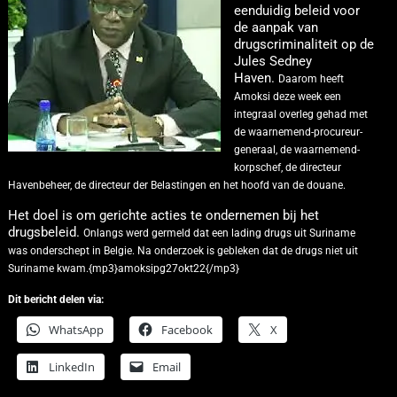
eenduidig beleid voor
de aanpak van
drugscriminaliteit op de
Jules Sedney
Haven.
Daarom heeft
Amoksi deze week een
integraal overleg gehad met
de waarnemend-procureur-
generaal, de waarnemend-
korpschef, de directeur
Havenbeheer, de directeur der Belastingen en het hoofd van de douane.
Het doel is om gerichte acties te ondernemen bij het
drugsbeleid.
Onlangs werd germeld dat een lading drugs uit Suriname
was onderschept in Belgie. Na onderzoek is gebleken dat de drugs niet uit
Suriname kwam.{mp3}amoksipg27okt22{/mp3}
Dit bericht delen via:
WhatsApp
Facebook
X
LinkedIn
Email