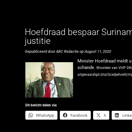
Hoefdraad bespaar Surinam
justitie
Gepubliceerd door ABC Redactie op August 11, 2020
Minister Hoefdraad meldt u z
schande.
Woorden van VHP DNA
uitgevaardigd.{mp3}cedjehoef{/m
Dit bericht delen via:
WhatsApp
Facebook
X
Linke