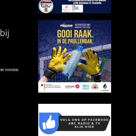
bij
iën minister