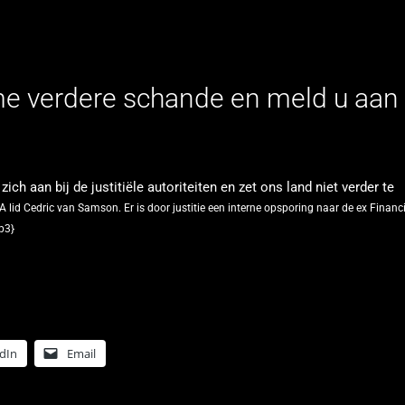
e verdere schande en meld u aan 
ich aan bij de justitiële autoriteiten en zet ons land niet verder te
 lid Cedric van Samson.
Er is door justitie een interne opsporing naar de ex Financ
p3}
dIn
Email