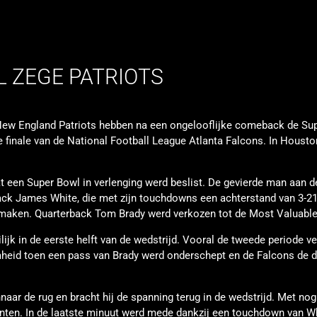
 ZEGE PATRIOTS
New England Patriots hebben na een ongelooflijke comeback de Su
 finale van de National Football League Atlanta Falcons. In Houst
at een Super Bowl in verlenging werd beslist. De gevierde man aan d
ack James White, die met zijn touchdowns een achterstand van 3-21
 maken. Quarterback Tom Brady werd verkozen tot de Most Valuable
ijk in de eerste helft van de wedstrijd. Vooral de tweede periode ve
mheid toen een pass van Brady werd onderschept en de Falcons de 
naar de rug en bracht hij de spanning terug in de wedstrijd. Met nog
nten. In de laatste minuut werd mede dankzij een touchdown van W