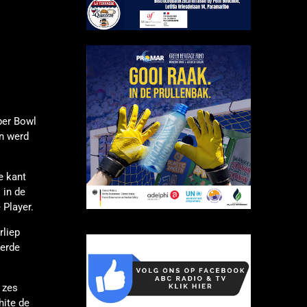
per Bowl
on werd
e kant
 in de
 Player.
rliep
derde
 zes
hite de