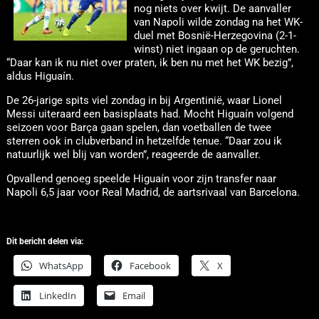
nog niets over kwijt. De aanvaller
van Napoli wilde zondag na het WK-
duel met Bosnië-Herzegovina (2-1-
winst) niet ingaan op de geruchten.
“Daar kan ik nu niet over praten, ik ben nu met het WK bezig”,
aldus Higuaín.
De 26-jarige spits viel zondag in bij Argentinië, waar Lionel
Messi uiteraard een basisplaats had. Mocht Higuaín volgend
seizoen voor Barça gaan spelen, dan voetballen de twee
sterren ook in clubverband in hetzelfde tenue. “Daar zou ik
natuurlijk wel blij van worden”, reageerde de aanvaller.
Opvallend genoeg speelde Higuaín voor zijn transfer naar
Napoli 6,5 jaar voor Real Madrid, de aartsrivaal van Barcelona.
Dit bericht delen via:
WhatsApp
Facebook
X
LinkedIn
Email