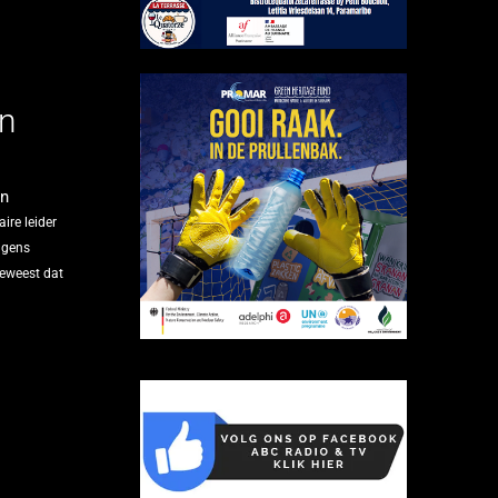
en
en
ire leider
lgens
geweest dat