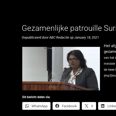
Gezamenlijke patrouille Su
Gepubliceerd door ABC Redactie op January 18, 2021
Het af
gezame
van het 
minister
de twee 
{mp3}ma
Dit bericht delen via:
WhatsApp
Facebook
X
Linke