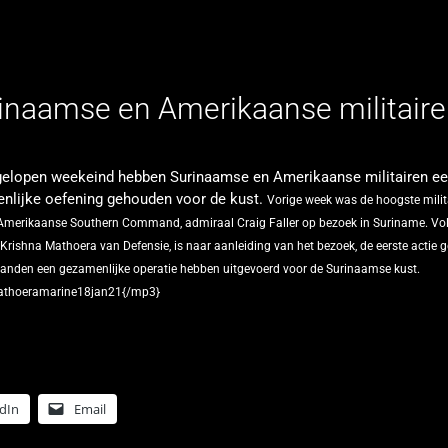
rinaamse en Amerikaanse militair
gelopen weekeind hebben Surinaamse en Amerikaanse militairen e
nlijke oefening gehouden voor de kust.
Vorige week was de hoogste milita
Amerikaanse Southern Command, admiraal Craig Faller op bezoek in Suriname.
Vo
 Krishna Mathoera van Defensie, is naar aanleiding van het bezoek, de eerste actie 
landen een gezamenlijke operatie hebben uitgevoerd voor de Surinaamse kust.
thoeramarine18jan21{/mp3}
dIn
Email