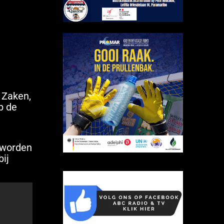
 Zaken,
p de
 worden
bij