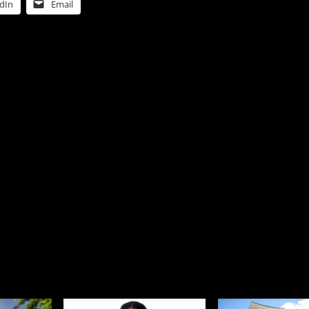
dIn
Email