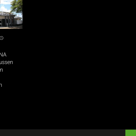
DNA
tussen
en
n