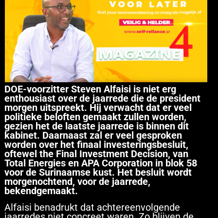
DOE-voorzitter Steven Alfaisi is niet erg
enthousiast over de jaarrede die de president
morgen uitspreekt. Hij verwacht dat er veel
politieke beloften gemaakt zullen worden,
gezien het de laatste jaarrede is binnen dit
kabinet. Daarnaast zal er veel gesproken
worden over het finaal investeringsbesluit,
oftewel the Final Investment Decision, van
Total Energies en APA Corporation in blok 58
voor de Surinaamse kust. Het besluit wordt
morgenochtend, voor de jaarrede,
bekendgemaakt.
Alfaisi benadrukt dat achtereenvolgende
jaarredes niet concreet waren. Zo blijven de