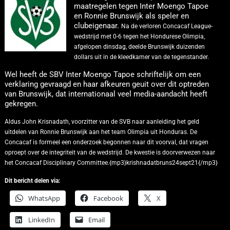
maatregelen tegen Inter Moengo Tapoe
en Ronnie Brunswijk als speler en
clubeigenaar.
Na de verloren Concacaf League-
wedstrijd met 0-6 tegen het Hondurese Olimpia,
afgelopen dinsdag, deelde Brunswijk duizenden
dollars uit in de kleedkamer van de tegenstander.
Wel heeft de SBV Inter Moengo Tapoe schriftelijk om een
verklaring gevraagd en haar afkeuren geuit over dit optreden
van Brunswijk, dat internationaal veel media-aandacht heeft
gekregen.
Aldus John Krisnadath, voorzitter van de SVB naar aanleiding het geld
uitdelen van Ronnie Brunswijk aan het team Olimpia uit Honduras.
De
Concacaf is formeel een onderzoek begonnen naar dit voorval, dat vragen
oproept over de integriteit van de wedstrijd. De kwestie is doorverwezen naar
het Concacaf Disciplinary Committee.{mp3}krishnadatbruns24sept21{/mp3}
Dit bericht delen via:
WhatsApp
Facebook
X
LinkedIn
Email