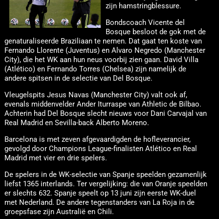
zijn hamstringblessure.
Bondscoach Vicente del
Bosque besloot de gok met de
genaturaliseerde Braziliaan te nemen. Dat gaat ten koste van
Fernando Llorente (Juventus) en Alvaro Negredo (Manchester
City), die het WK aan hun neus voorbij zien gaan. David Villa
(Atlético) en Fernando Torres (Chelsea) zijn namelijk de
andere spitsen in de selectie van Del Bosque.
Vleugelspits Jesus Navas (Manchester City) valt ook af,
evenals middenvelder Ander Iturraspe van Athletic de Bilbao.
Achterin had Del Bosque slecht nieuws voor Dani Carvajal van
Real Madrid en Sevilla-back Alberto Moreno.
Barcelona is met zeven afgevaardigden de hofleverancier,
gevolgd door Champions League-finalisten Atlético en Real
Madrid met vier en drie spelers.
De spelers in de WK-selectie van Spanje speelden gezamenlijk
liefst 1365 interlands. Ter vergelijking: die van Oranje speelden
er slechts 632. Spanje speelt op 13 juni zijn eerste WK-duel
met Nederland. De andere tegenstanders van La Roja in de
groepsfase zijn Australië en Chili.