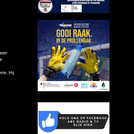
 een
e
rie. Hij