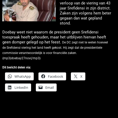
verloop van de viering van 43
jaar Srefidensi in zijn district.
Zaken zijn volgens hem beter
gegaan dan wat gepland
stond.
Doebay weet niet waarom de president geen Srefidensi
toespraak heeft gehouden, maar het uitblijven hiervan heeft
geen domper gelegd op het feest.
De DC zegt niet te weten hoeveel
de Srefidensi viering het land heeft gekost. Hij zegt dat de presidentiele
commissie verantwoordelijk is voor financiële zaken.
{mp3}doebay27nov{/mp3}
Dit bericht delen via:
WhatsApp
Facebook
X
LinkedIn
Email