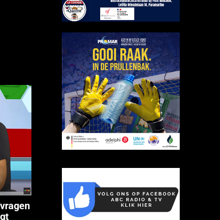
fvragen
gt