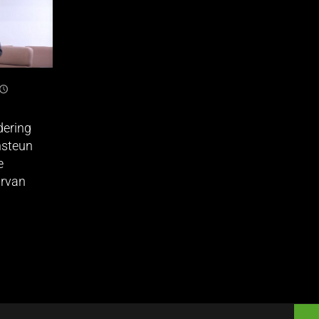
dering
nsteun
e
arvan