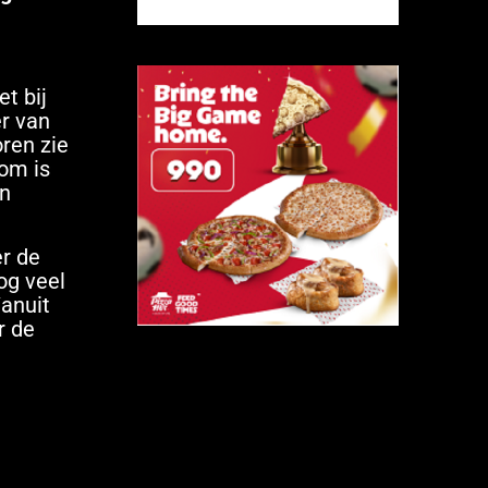
t bij
er van
oren zie
om is
en
r de
og veel
Vanuit
r de