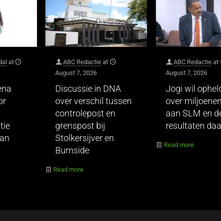
dal
at
ABC Redactie
at
ABC Redactie
at
August 7, 2026
August 7, 2026
ena
Discussie in DNA
Jogi wil ophel
or
over verschil tussen
over miljoene
controlepost en
aan SLM en d
tie
grenspost bij
resultaten da
van
Stolkersijver en
Read more
Burnside
Read more