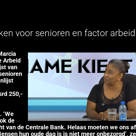
aken voor senioren en factor arbeid
Marcia
e Arbeid
jst van
 senioren
nlijst
rd 250,-
. ‘We
ook de
cht van de Centrale Bank. Helaas moeten we ons a
ensen hun oude dag is is niet meer onbezorgd’, ze