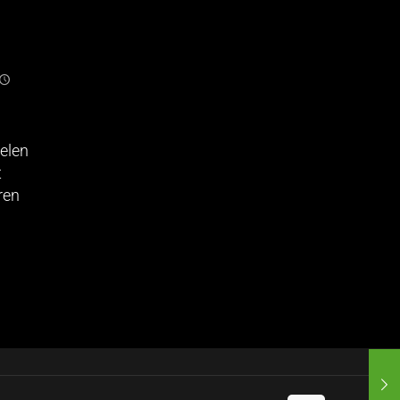
elen
t
ren