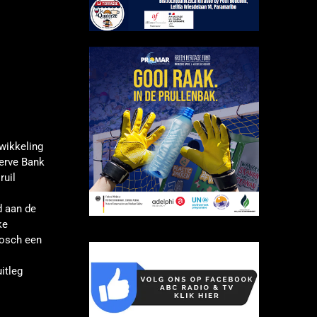
wikkeling
serve Bank
ruil
d aan de
ke
bosch een
itleg