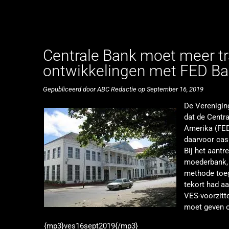
Centrale Bank moet meer tr
ontwikkelingen met FED B
Gepubliceerd door ABC Redactie op September 16, 2019
De Verenigin
dat de Centr
Amerika (FED)
daarvoor cash
Bij het aantr
moederbank, 
methode toeg
tekort had aa
VES-voorzitt
moet geven o
{mp3}ves16sept2019{/mp3}