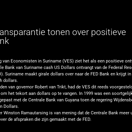
ansparantie tonen over positieve
ank
g van Economisten in Suriname (VES) ziet het als een positieve ont
ale Bank van Suriname cash US Dollars ontvangt van de Federal Re
. Suriname maakt girale dollars over naar de FED Bank en krijgt in 
 dollars.
eden van governor Robert van Trikt, had de VES dit reeds voorgestel
om het tekort aan dollars op te vangen. In 1999 was een soortgelij
epast met de Centrale Bank van Guyana toen de regering Wijdens
n Dollars.
er Winston Ramautarsing is van mening dat de Centrale Bank meer u
ver de afspraken die zijn gemaakt met de FED.