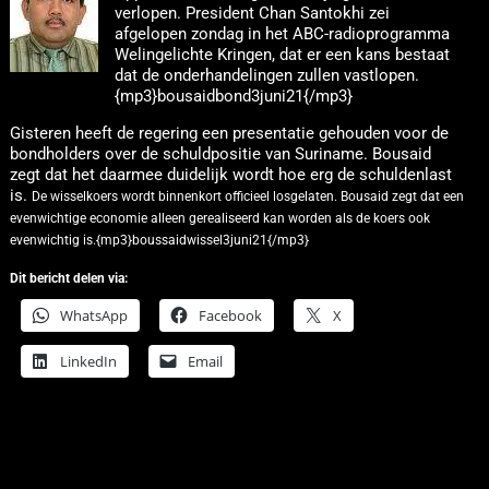
verlopen. President Chan Santokhi zei
afgelopen zondag in het ABC-radioprogramma
Welingelichte Kringen, dat er een kans bestaat
dat de onderhandelingen zullen vastlopen.
{mp3}bousaidbond3juni21{/mp3}
Gisteren heeft de regering een presentatie gehouden voor de
bondholders over de schuldpositie van Suriname. Bousaid
zegt dat het daarmee duidelijk wordt hoe erg de schuldenlast
is.
De wisselkoers wordt binnenkort officieel losgelaten. Bousaid zegt dat een
evenwichtige economie alleen gerealiseerd kan worden als de koers ook
evenwichtig is.{mp3}boussaidwissel3juni21{/mp3}
Dit bericht delen via:
WhatsApp
Facebook
X
LinkedIn
Email