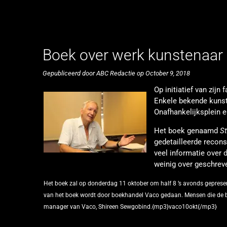
Boek over werk kunstenaar
Gepubliceerd door ABC Redactie op October 9, 2018
Op initiatief van zij
Enkele bekende kunst
Onafhankelijksplein 
Het boek genaamd
St
gedetailleerde recon
veel informatie over 
weinig over geschreve
Het boek zal op donderdag 11 oktober om half 8 ’s avonds geprese
van het boek wordt door boekhandel Vaco gedaan. Mensen die de b
manager van Vaco, Shireen Sewgobind.{mp3}vaco10okt{/mp3}