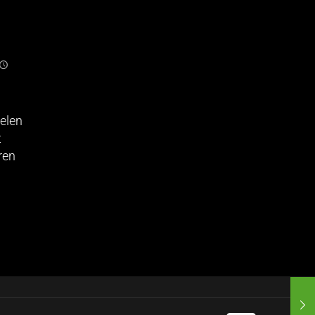
elen
t
ren