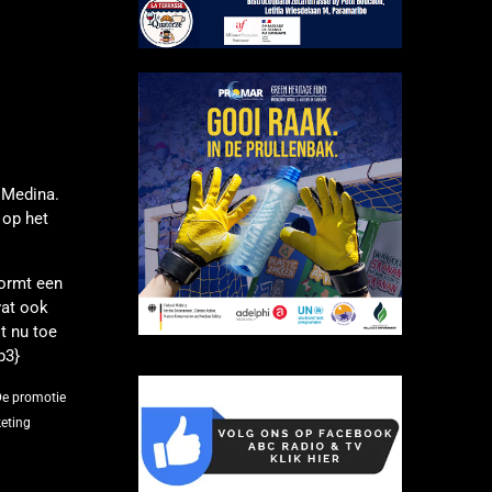
e Medina.
 op het
ormt een
vat ook
t nu toe
p3}
e promotie
eting