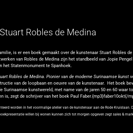
 Stuart Robles de Medina
n familie, is er een boek gemaakt over de kunstenaar Stuart Robles d
werken van Robles de Medina zijn het standbeeld van Jopie Pengel
en het Statenmonument te Spanhoek.
uart Robles de Medina. Pionier van de moderne Surinaamse kunst
v
structie van de loopbaan en oeuvre van de kunstenaar. Het boek be
de Surinaamse kunstwereld, met name van de jaren 50 en 60 waar to
n is, zegt de schrijver van het boek Paul Faber.{mp3}faber10okt{/m
nteerd worden in het voormalige atelier van de kunstenaar aan de Rode Kruislaan.
D
oekpresentatie willen bij wonen kunnen zich tot morgen opgeven zegt sales & mark