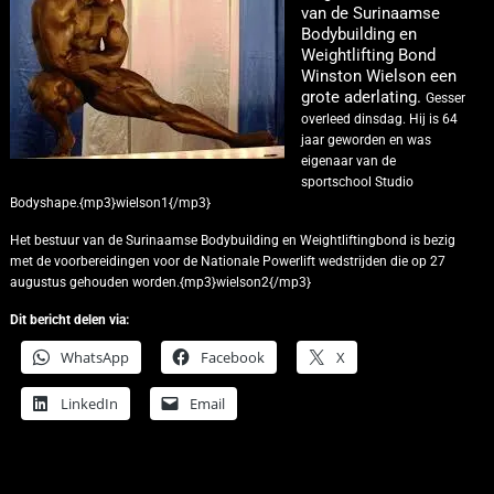
van de Surinaamse
Bodybuilding en
Weightlifting Bond
Winston Wielson een
grote aderlating.
Gesser
overleed dinsdag.
Hij is 64
jaar geworden en was
eigenaar van de
sportschool Studio
Bodyshape.{mp3}wielson1{/mp3}
Het bestuur van de Surinaamse Bodybuilding en Weightliftingbond is bezig
met de voorbereidingen voor de Nationale Powerlift wedstrijden die op 27
augustus gehouden worden.{mp3}wielson2{/mp3}
Dit bericht delen via:
WhatsApp
Facebook
X
LinkedIn
Email