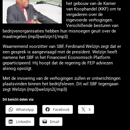
het gebouw van de Kamer
van Koophandel (KKF) om te
vergaderen over de
ingevoerde verhogingen.
Verschillende besturen van
bedrijvenorganisaties hebben hun misnoegen geuit over de
maatregelen.{mp3}welzijn1{/mp3}
Waarnemend voorzitter van SBF, Ferdinand Welzijn zegt dat er
een gesprek is aangevraagd met de president. Welzijn heeft
namens het SBF in het Financieel Economisch Platform
geparticipeerd. Hij hoopt dat de regering de FEP adviezen
alsnog opvolgt.
Met de invoering van de verhogingen zullen er ontwrichtingen
plaatsvinden binnen het bedrijfsleven. Dit wil SBF tegengaan
zegt Welzijn.{mp3}welzijn2{/mp3}
Dit bericht delen via:
WhatsApp
Facebook
X
LinkedIn
Email