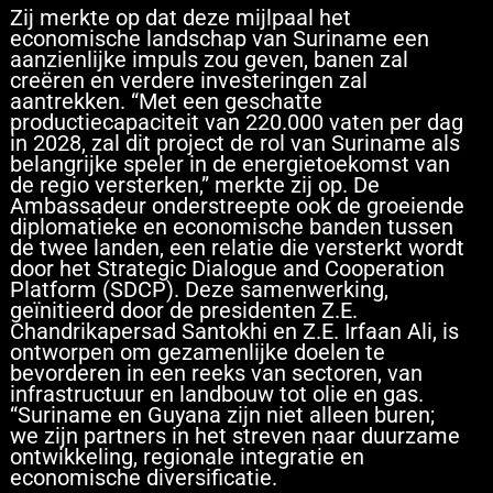
Zij merkte op dat deze mijlpaal het
economische landschap van Suriname een
aanzienlijke impuls zou geven, banen zal
creëren en verdere investeringen zal
aantrekken. “Met een geschatte
productiecapaciteit van 220.000 vaten per dag
in 2028, zal dit project de rol van Suriname als
belangrijke speler in de energietoekomst van
de regio versterken,” merkte zij op. De
Ambassadeur onderstreepte ook de groeiende
diplomatieke en economische banden tussen
de twee landen, een relatie die versterkt wordt
door het Strategic Dialogue and Cooperation
Platform (SDCP). Deze samenwerking,
geïnitieerd door de presidenten Z.E.
Chandrikapersad Santokhi en Z.E. Irfaan Ali, is
ontworpen om gezamenlijke doelen te
bevorderen in een reeks van sectoren, van
infrastructuur en landbouw tot olie en gas.
“Suriname en Guyana zijn niet alleen buren;
we zijn partners in het streven naar duurzame
ontwikkeling, regionale integratie en
economische diversificatie.